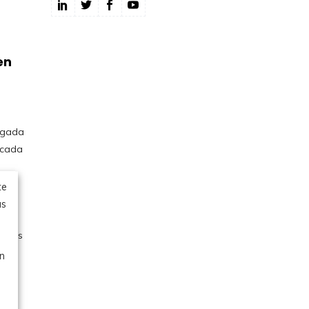
en
te
us
u
en