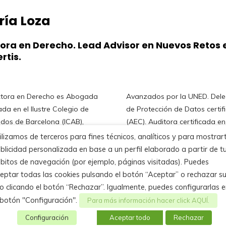
ía Loza
ora en Derecho. Lead Advisor en Nuevos Retos 
rtis.
ctora en Derecho es Abogada
ados por la UNED. Delegada
ada en el Ilustre Colegio de
tección de Datos certificada
os de Barcelona (ICAB),
 Auditora certificada en
ada de Protección de Datos
nos Tecnológicos AULETEC.
ilizamos de terceros para fines técnicos, analíticos y para mostrar
icada (AEC), Licenciada en
sora de la Universidad
blicidad personalizada en base a un perfil elaborado a partir de t
o por la Universidad Pública
acional de La Rioja (UNIR) y
bitos de navegación (por ejemplo, páginas visitadas). Puedes
a (UPNA) y Doctora en
r Jurídico Nuevos retos
eptar todas las cookies pulsando el botón “Aceptar” o rechazar s
o por la Universidad de
en Govertis.
o clicando el botón “Rechazar”. Igualmente, puedes configurarlas 
ia (UV). Diploma en Estudios
 botón "Configuración".
Para más información hacer click AQUÍ.
Configuración
Aceptar todo
Rechazar