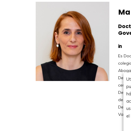
Mar
Doct
Gove
Es Do
Avanz
colegi
de Pro
Abogad
(AEC).
Deleg
Entor
Ut
certif
Profe
pu
Derech
Intern
há
de Navarr
Lead Adviso
ac
Derech
us
Valenc
el