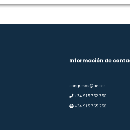
Información de conta
congresos@aec.es
+34 915 752 750
+34 915 765 258