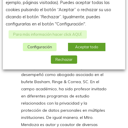
ejemplo, páginas visitadas). Puedes aceptar todas las
Protección de Datos de la Unión Europea.
cookies pulsando el botón “Aceptar” o rechazar su uso
Actualmente, el Mtro. Mendoza es Secretario
clicando el botón “Rechazar”. Igualmente, puedes
de Protección de Datos Personales del
configurarlas en el botón "Configuración".
Instituto Nacional de Transparencia, Acceso
a la Información y Protección de Datos
Para más información hacer click AQUÍ.
Personales (INAI), donde también se
desempeñó en diferentes cargos desde
Configuración
Aceptar todo
2014. Antes de incorporarse al INAI, fungió
Rechazar
como asesor en el Tribunal Electoral del
Poder Judicial de la Federación y se
desempeñó como abogado asociado en el
bufete Basham, Ringe & Correa, SC. En el
campo académico, ha sido profesor invitado
en diferentes programas de estudio
relacionados con la privacidad y la
protección de datos personales en múltiples
instituciones. De igual manera, el Mtro.
Mendoza es autor y coautor de diversas