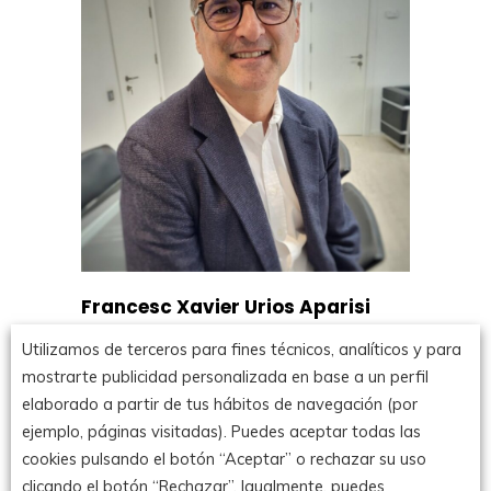
Francesc Xavier Urios Aparisi
Utilizamos de terceros para fines técnicos, analíticos y para
cap de l’Assessoria Jurídica de
mostrarte publicidad personalizada en base a un perfil
l’Autoritat Catalana de
Protecció de Dades
elaborado a partir de tus hábitos de navegación (por
ejemplo, páginas visitadas). Puedes aceptar todas las
cookies pulsando el botón “Aceptar” o rechazar su uso
clicando el botón “Rechazar”. Igualmente, puedes